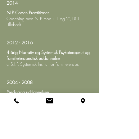
2014
NLP Coach Practitioner
Coaching med NLP modul 1 og 2”, UCL
Lillebælt
2012 - 2016
4 årig Narrativ og Systemisk Psykoterapeut og
Familieterapeutisk uddannelse
v. S.I.F. Systemisk Institut for Familieterapi.
2004 - 2008
Pædagog uddannelsen
,
v. CVU-Fyn, Fyns Pædagogseminarium, Odense.
2003
Idrætspilot og idrætspædagog
v. Idrættens Daghøjskole, Odense.